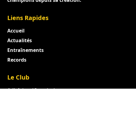
champions depuis sa création.
Liens Rapides
Accueil
Actualités
Entraînements
Records
Le Club
Adhésion / Inscription
Documents officiels
Entraîneurs et Dirigeants
Juges
Administration