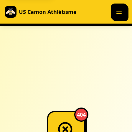
US Camon Athlétisme
404