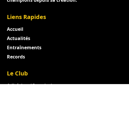
champions depuis sa création.
Liens Rapides
Accueil
Actualités
Entraînements
Records
Le Club
Adhésion / Inscription
Documents officiels
Entraîneurs et Dirigeants
Juges
Administration