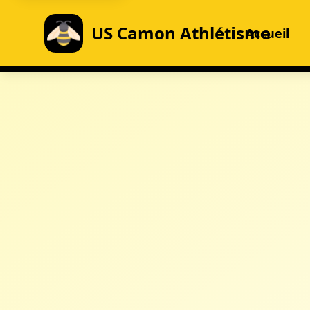
US Camon Athlétisme
Accueil